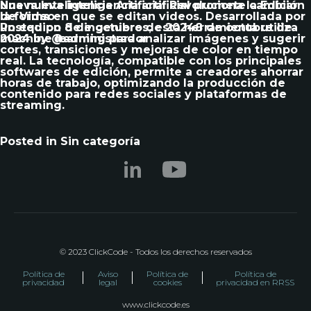
Nueva Inteligencia Artificial Revoluciona la Edición
Una nueva inteligencia artificial promete cambiar
de Video
la forma en que se editan videos. Desarrollada por
Posted on
un equipo de ingenieros, esta herramienta utiliza
8 de octubre de 2024
8 de octubre de
2024
machine learning para analizar imágenes y sugerir
by
@administrador
cortes, transiciones y mejoras de color en tiempo
real. La tecnología, compatible con los principales
softwares de edición, permite a creadores ahorrar
horas de trabajo, optimizando la producción de
contenido para redes sociales y plataformas de
streaming.
Posted in
Sin categoría
© 2023 ClickCode - Todos los derechos reservados
Política de
Aviso
Política de
Política de
privacidad
legal
cookies
privacidad en RRSS
www.clickcode.es